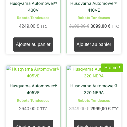
Husqvarna Automower®
Husqvarna Automower®
initial
actuel
430V
410VE
était :
est :
Robots Tondeuses
Robots Tondeuses
3199,00 €.
3099,00
4249,00
€
3199,00
€
3099,00
€
TTC
TTC
Ajouter au panier
Ajouter au panier
Promo !
Le
Le
prix
prix
Husqvarna Automower®
Husqvarna Automower®
initial
actuel
405VE
320 NERA
était :
est :
Robots Tondeuses
Robots Tondeuses
3349,00 €.
2999,00
2640,00
€
3349,00
€
2999,00
€
TTC
TTC
Ajouter au panier
Ajouter au panier