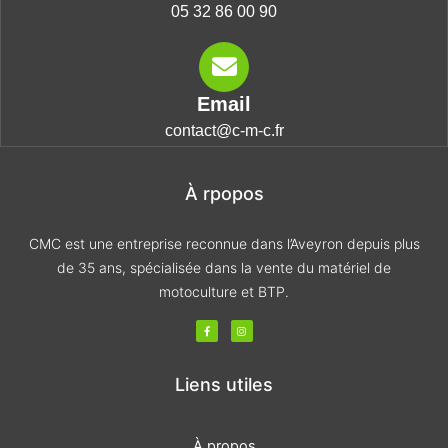
05 32 86 00 90
Email
contact@c-m-c.fr
À rpopos
CMC est une entreprise reconnue dans l’Aveyron depuis plus
de 35 ans, spécialisée dans la vente du matériel de
motoculture et BTP.
F
I
a
n
c
s
e
t
b
a
o
g
Liens utiles
o
r
k
a
-
m
f
À propos