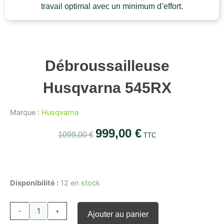
travail optimal avec un minimum d’effort.
Débroussailleuse
Husqvarna 545RX
Marque :
Husqvarna
999,00
€
Le
Le
1099,00
€
TTC
prix
prix
quantité
initial
actuel
de
était :
est :
Débroussailleuse
Disponibilité :
12 en stock
1099,00 €.
999,00 €.
Husqvarna
545RX
-
+
Ajouter au panier