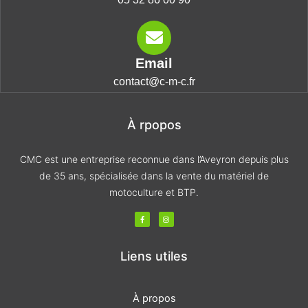
Email
contact@c-m-c.fr
À rpopos
CMC est une entreprise reconnue dans l’Aveyron depuis plus
de 35 ans, spécialisée dans la vente du matériel de
motoculture et BTP.
F
I
a
n
c
s
e
t
b
a
o
g
Liens utiles
o
r
k
a
-
m
f
À propos