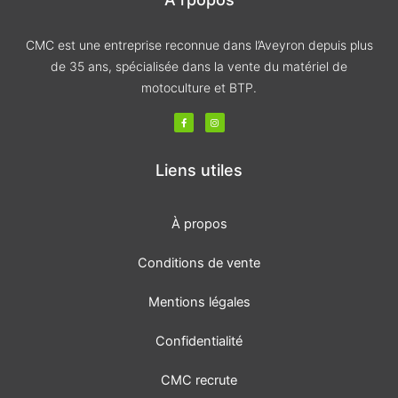
CMC est une entreprise reconnue dans l’Aveyron depuis plus
de 35 ans, spécialisée dans la vente du matériel de
motoculture et BTP.
F
I
a
n
c
s
e
t
b
a
o
g
Liens utiles
o
r
k
a
-
m
f
À propos
Conditions de vente
Mentions légales
Confidentialité
CMC recrute