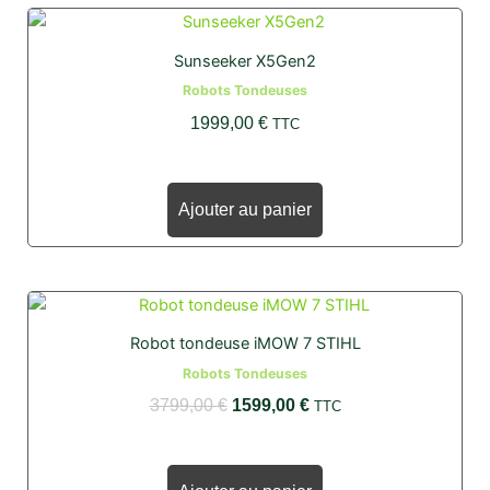
Sunseeker X5Gen2
Robots Tondeuses
1999,00
€
TTC
Ajouter au panier
Le
Le
prix
prix
Robot tondeuse iMOW 7 STIHL
initial
actuel
Robots Tondeuses
était :
est :
3799,00
€
1599,00
€
TTC
3799,00 €.
1599,00 €.