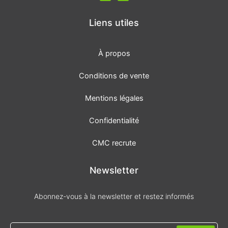
c
s
e
t
b
a
o
g
Liens utiles
o
r
k
a
-
m
f
À propos
Conditions de vente
Mentions légales
Confidentialité
CMC recrute
Newsletter
Abonnez-vous à la newsletter et restez informés
Envoyer