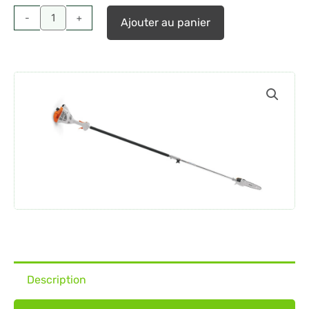
thermique
-
+
Ajouter au panier
STIHL
HT
56
C-
E
Description