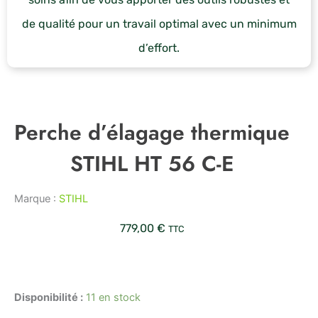
de qualité pour un travail optimal avec un minimum
d’effort.
Perche d’élagage thermique
STIHL HT 56 C-E
Marque :
STIHL
779,00
€
TTC
quantité
de
Perche
Disponibilité :
11 en stock
d'élagage