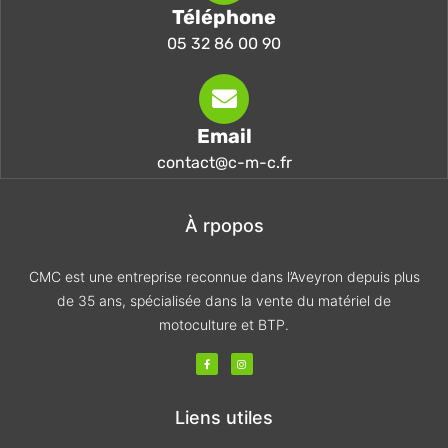
Téléphone
05 32 86 00 90
Email
contact@c-m-c.fr
À rpopos
CMC est une entreprise reconnue dans l’Aveyron depuis plus
de 35 ans, spécialisée dans la vente du matériel de
motoculture et BTP.
F
I
a
n
c
s
e
t
b
a
o
g
Liens utiles
o
r
k
a
-
m
f