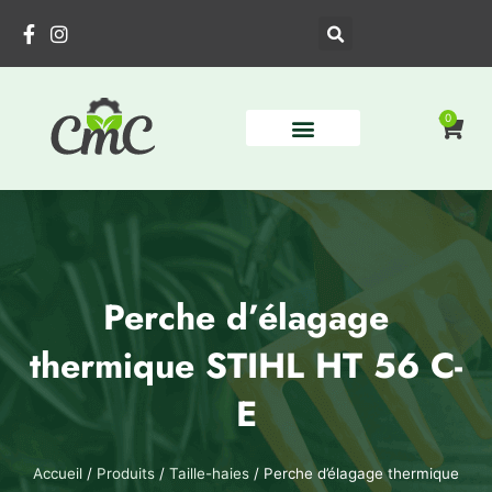
Aller
au
contenu
0
Pani
Perche d’élagage
thermique STIHL HT 56 C-
E
Accueil
/
Produits
/
Taille-haies
/ Perche d’élagage thermique