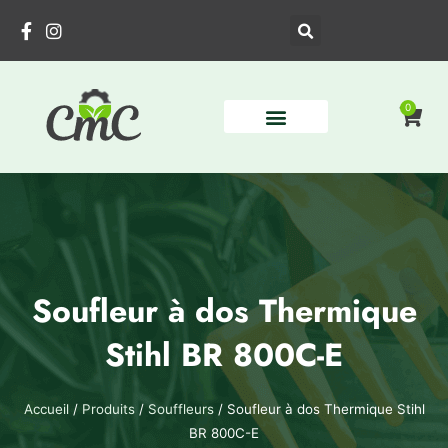
Aller
au
contenu
0
Pani
Soufleur à dos Thermique
Stihl BR 800C-E
Accueil
/
Produits
/
Souffleurs
/ Soufleur à dos Thermique Stihl
BR 800C-E