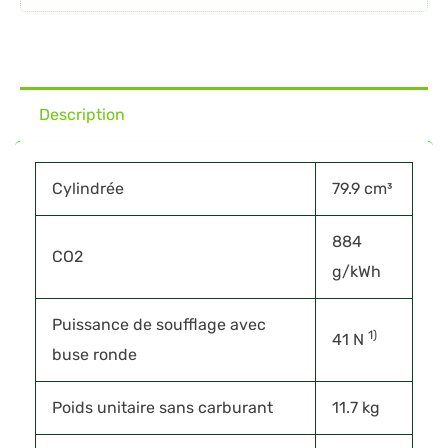
Description
Cylindrée
79.9 cm³
884
CO2
g/kWh
Puissance de soufflage avec
1)
41 N
buse ronde
Poids unitaire sans carburant
11.7 kg