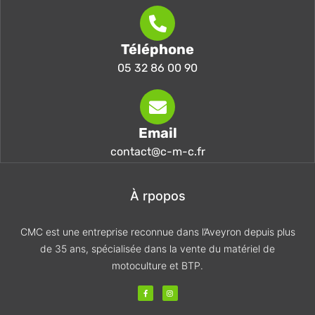
Téléphone
05 32 86 00 90
Email
contact@c-m-c.fr
À rpopos
CMC est une entreprise reconnue dans l’Aveyron depuis plus
de 35 ans, spécialisée dans la vente du matériel de
motoculture et BTP.
F
I
a
n
c
s
e
t