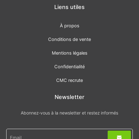
b
a
o
g
Liens utiles
o
r
k
a
-
m
f
À propos
Conditions de vente
Mentions légales
Confidentialité
CMC recrute
Newsletter
Abonnez-vous à la newsletter et restez informés
Envoyer
E-