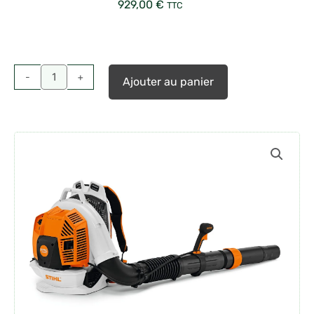
929,00
€
TTC
quantité
de
Soufleur
-
+
Ajouter au panier
à
dos
Thermique
Stihl
BR
800C-
E