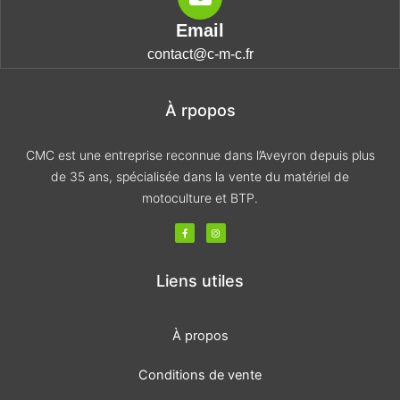
Email
contact@c-m-c.fr
À rpopos
CMC est une entreprise reconnue dans l’Aveyron depuis plus
de 35 ans, spécialisée dans la vente du matériel de
motoculture et BTP.
F
I
a
n
c
s
e
t
b
a
o
g
Liens utiles
o
r
k
a
-
m
f
À propos
Conditions de vente