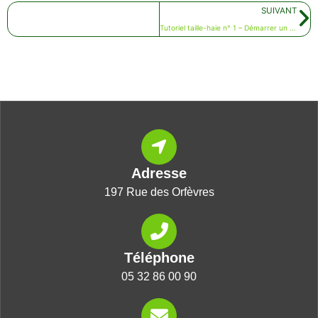
Su
SUIVANT
Tutoriel taille-haie n° 1 – Démarrer un taille-haie thermique
Adresse
197 Rue des Orfèvres
Téléphone
05 32 86 00 90