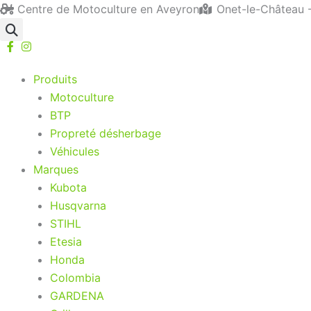
Aller
Centre de Motoculture en Aveyron
Onet-le-Château 
au
contenu
Produits
Motoculture
BTP
Propreté désherbage
Véhicules
Marques
Kubota
Husqvarna
STIHL
Etesia
Honda
Colombia
GARDENA