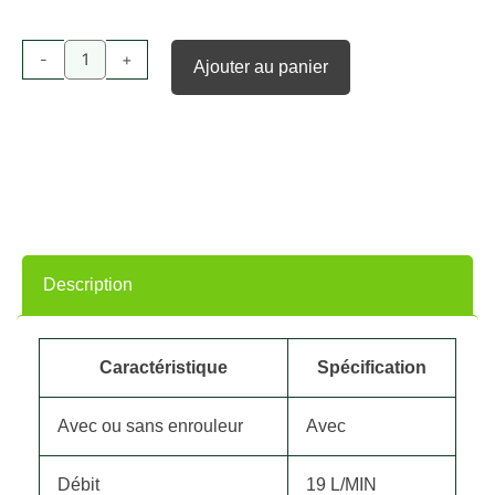
de
Nettoyeur
-
+
Ajouter au panier
haute
pression
Kranzle
Quadro
1200
TST
Description
Caractéristique
Spécification
Avec ou sans enrouleur
Avec
Débit
19 L/MIN