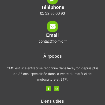
Téléphone
05 32 86 00 90
Email
contact@c-m-c.fr
À rpopos
CMC est une entreprise reconnue dans l’Aveyron depuis plus
de 35 ans, spécialisée dans la vente du matériel de
motoculture et BTP.
F
I
a
n
c
s
e
t
b
a
o
g
Liens utiles
o
r
k
a