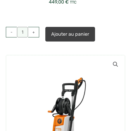
449,00
€
TTC
quantité
de
Nettoyeur
-
+
Ajouter au panier
haute
pression
Stihl
RE
120
PLUS