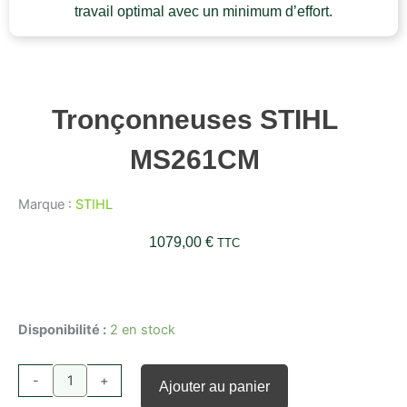
travail optimal avec un minimum d’effort.
Tronçonneuses STIHL
MS261CM
Marque :
STIHL
1079,00
€
TTC
quantité
de
Tronçonneuses
Disponibilité :
2 en stock
STIHL
MS261CM
-
+
Ajouter au panier