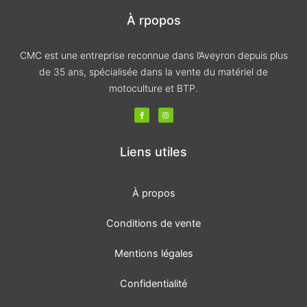
À rpopos
CMC est une entreprise reconnue dans l’Aveyron depuis plus
de 35 ans, spécialisée dans la vente du matériel de
motoculture et BTP.
F
I
a
n
c
s
e
t
b
a
o
g
Liens utiles
o
r
k
a
-
m
f
À propos
Conditions de vente
Mentions légales
Confidentialité