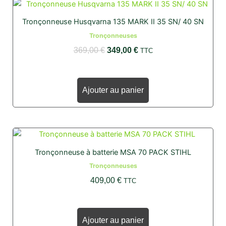
Le
Le
prix
prix
Tronçonneuse Husqvarna 135 MARK II 35 SN/ 40 SN
initial
actuel
Tronçonneuses
était :
est :
369,00
€
349,00
€
TTC
369,00 €.
349,00 €.
Ajouter au panier
Tronçonneuse à batterie MSA 70 PACK STIHL
Tronçonneuses
409,00
€
TTC
Ajouter au panier