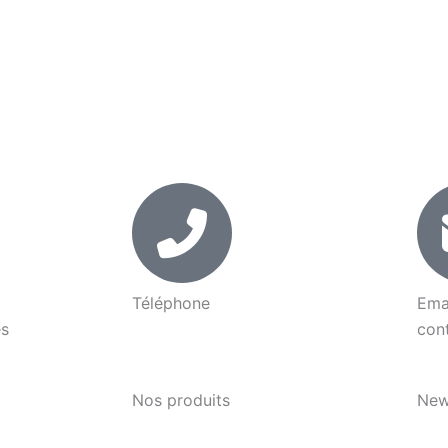
Téléphone
Ema
es
05 32 86 00 90
con
Nos produits
New