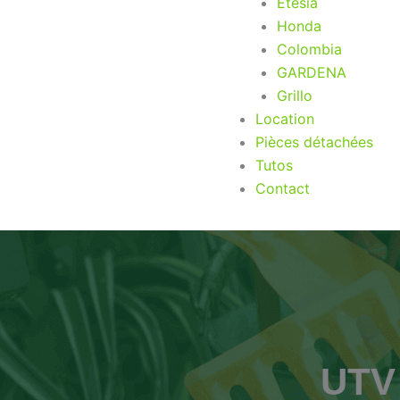
Etesia
Honda
Colombia
GARDENA
Grillo
Location
Pièces détachées
Tutos
Contact
UTV