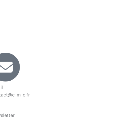
il
tact@c-m-c.fr
sletter