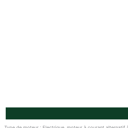
Description
Type de moteur : Electrique, moteur à courant alternatif