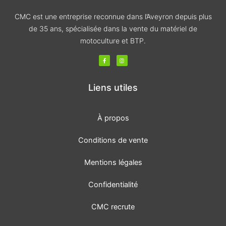
CMC est une entreprise reconnue dans l’Aveyron depuis plus
de 35 ans, spécialisée dans la vente du matériel de
motoculture et BTP.
F
I
a
n
c
s
e
t
b
a
o
g
Liens utiles
o
r
k
a
-
m
f
À propos
Conditions de vente
Mentions légales
Confidentialité
CMC recrute