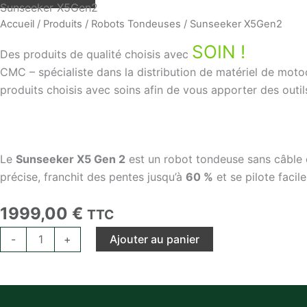
Sunseeker X5Gen2
quantité
Accueil
/
Produits
/
Robots Tondeuses
/ Sunseeker X5Gen2
de
Sunseeker
SOIN !
Des produits de qualité choisis avec
X5Gen2
CMC – spécialiste dans la distribution de matériel de mot
produits choisis avec soins afin de vous apporter des outil
Le
Sunseeker X5 Gen 2
est un robot tondeuse sans câble c
précise, franchit des pentes jusqu’à
60 %
et se pilote facil
1999,00
€
TTC
Ajouter au panier
-
+
Description