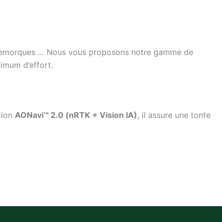
SV, remorques … Nous vous proposons notre gamme de
nimum d’effort.
tion
AONavi™ 2.0 (nRTK + Vision IA)
, il assure une tonte