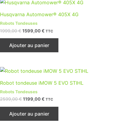
Le
Le
prix
prix
initial
actuel
Husqvarna Automower® 405X 4G
était :
est :
1999,00 €.
1599,00 €.
Robots Tondeuses
1999,00
€
1599,00
€
TTC
Ajouter au panier
Le
Le
prix
prix
initial
actuel
Robot tondeuse iMOW 5 EVO STIHL
était :
est :
2599,00 €.
1199,00 €.
Robots Tondeuses
2599,00
€
1199,00
€
TTC
Ajouter au panier