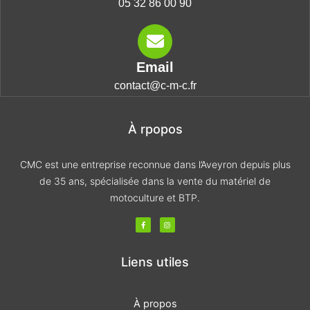
05 32 86 00 90
Email
contact@c-m-c.fr
À rpopos
CMC est une entreprise reconnue dans l’Aveyron depuis plus
de 35 ans, spécialisée dans la vente du matériel de
motoculture et BTP.
F
I
a
n
c
s
e
t
b
a
o
g
Liens utiles
o
r
k
a
-
m
f
À propos