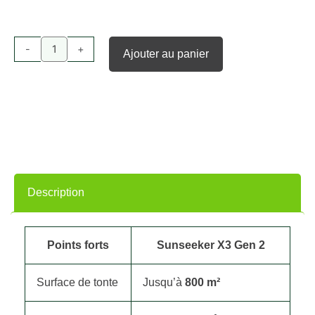
quantité
de
Sunseeker
-
+
Ajouter au panier
X3Gen2
Description
Points forts
Sunseeker X3 Gen 2
Surface de tonte
Jusqu’à
800 m²