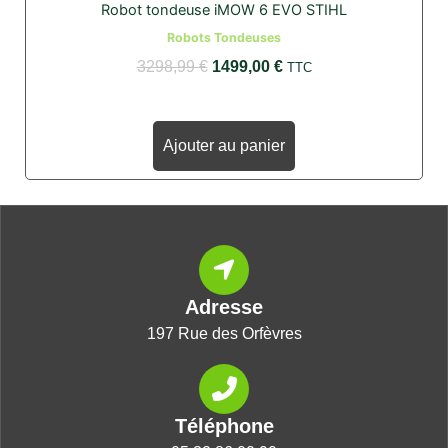
prix
prix
Robot tondeuse iMOW 6 EVO STIHL
initial
actuel
Robots Tondeuses
était :
est :
3298,99
€
1499,00
€
TTC
3298,99 €.
1499,00 €.
Ajouter au panier
Adresse
197 Rue des Orfèvres
Téléphone